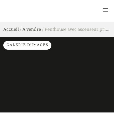
Accueil
/
A vendre
/
Penthouse avec ascenseur privatif et vue spectaculaire sur Namur
GALERIE D'IMAGES