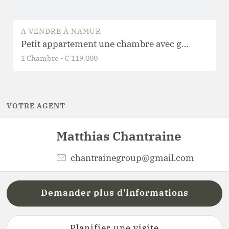
A VENDRE
À
NAMUR
Petit appartement une chambre avec grand potentiel - Situation coup de cœur
1
Chambre
-
€ 119.000
VOTRE AGENT
Matthias
Chantraine
chantrainegroup@gmail.com
Demander plus d'informations
Planifier une visite