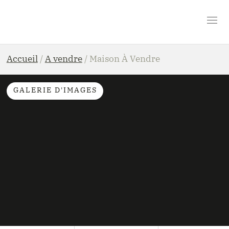
Accueil
/
A vendre
/
Maison À Vendre
GALERIE D'IMAGES