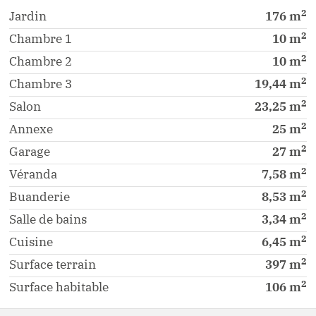
2
Jardin
176
m
2
Chambre
1
10
m
2
Chambre
2
10
m
2
Chambre
3
19,44
m
2
Salon
23,25
m
2
Annexe
25
m
2
Garage
27
m
2
Véranda
7,58
m
2
Buanderie
8,53
m
2
Salle de bains
3,34
m
2
Cuisine
6,45
m
2
Surface terrain
397
m
2
Surface habitable
106
m