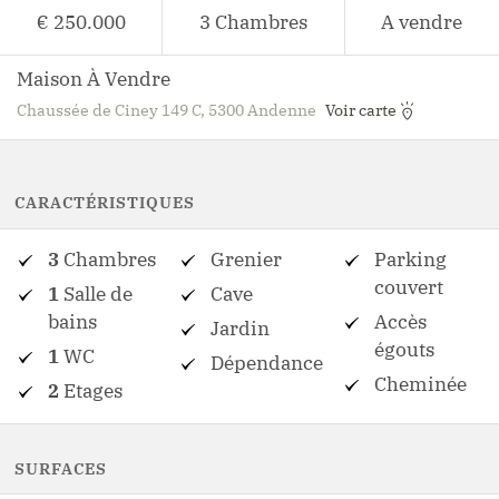
€ 250.000
3
Chambres
A vendre
Maison À Vendre
Chaussée de Ciney 149 C, 5300 Andenne
Voir carte
CARACTÉRISTIQUES
3
Chambres
Grenier
Parking
couvert
1
Salle de
Cave
bains
Accès
Jardin
égouts
1
WC
Dépendance
Cheminée
2
Etages
SURFACES