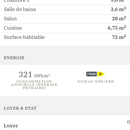
Chambre
2
9,6
m
2
Salle de bains
3,6
m
2
Salon
28
m
2
Cuisine
6,75
m
2
Surface habitable
72
m
ENERGIE
321
kWh/m²
CONSOMMATION
NIVEAU DPE/PEB
ANNUELLE (ÉNERGIE
PRIMAIRE)
LOYER & ETAT
0
Loyer