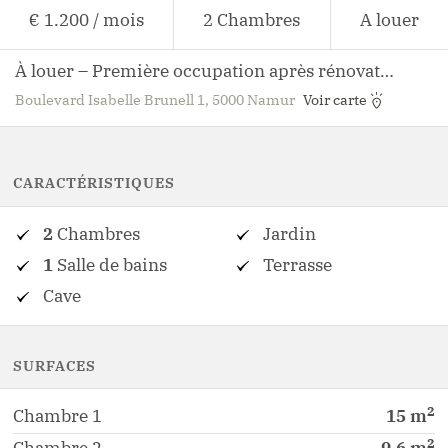
€ 1.200
/
mois
2
Chambres
A louer
À louer – Première occupation après rénovation complète | Appartement 2 chambres avec grand jardin privatif à Namur
Boulevard Isabelle Brunell 1, 5000 Namur
Voir carte
CARACTÉRISTIQUES
2
Chambres
Jardin
1
Salle de bains
Terrasse
Cave
SURFACES
2
Chambre
1
15
m
2