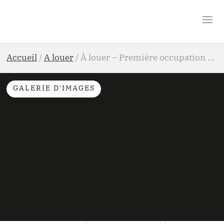
Accueil
/
A louer
/
À louer – Première occupation après rénovation complète | Appartement 2 chambres avec grand jardin privatif à Namur
GALERIE D'IMAGES